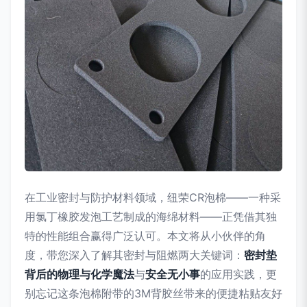
在工业密封与防护材料领域，纽荣CR泡棉——一种采
用氯丁橡胶发泡工艺制成的海绵材料——正凭借其独
特的性能组合赢得广泛认可。本文将从小伙伴的角
度，带您深入了解其密封与阻燃两大关键词：
密封垫
背后的物理与化学魔法
与
安全无小事
的应用实践，更
别忘记这条泡棉附带的3M背胶丝带来的便捷粘贴友好